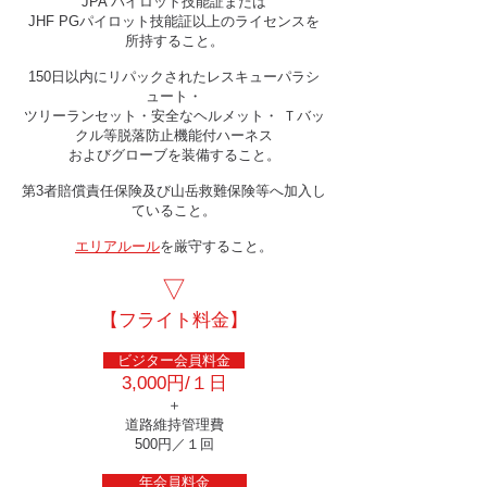
JPA パイロット技能証または
JHF PGパイロット技能証以上のライセンスを
所持すること。
150日以内にリパックされたレスキューパラシ
ュート・
ツリーランセット・安全なヘルメット・ Ｔバッ
クル等脱落防止機能付ハーネス
およびグローブを装備すること。
第3者賠償責任保険及び山岳救難保険等へ加入し
ていること。
エリアルール
を厳守すること。
▽
【フライト料金】
ビジター会員料金
3,000円/１日
＋
道路維持管理費
500円／１回
年会員料金