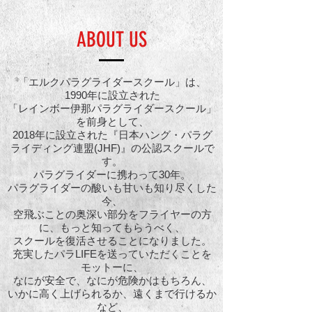
ABOUT US
「エルクパラグライダースクール」は、
1990年に設立された
「レインボー伊那パラグライダースクール」
を前身として、
2018年に設立された『日本ハング・パラグ
ライディング連盟(JHF)』の公認スクールで
す。
パラグライダーに携わって30年。
パラグライダーの酸いも甘いも知り尽くした
今、
空飛ぶことの奥深い部分をフライヤーの方
に、もっと知ってもらうべく、
スクールを復活させることになりました。
充実したパラLIFEを送っていただくことを
モットーに、
なにが安全で、なにが危険かはもちろん、
いかに高く上げられるか、遠くまで行けるか
など、